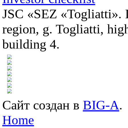
JSC «SEZ «Togliatti». 
region, g. Togliatti, h
building 4.
Сайт создан в
BIG-A
.
Home