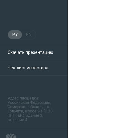
РУ
EN
Скачать презентацию
Чек-лист инвестора
Адрес площадки:
Российская Федерация,
Самарская область, г.о.
Тольятти, шоссе 2-е (ОЭЗ
ППТ ТЕР.), здание 3,
строение 4.