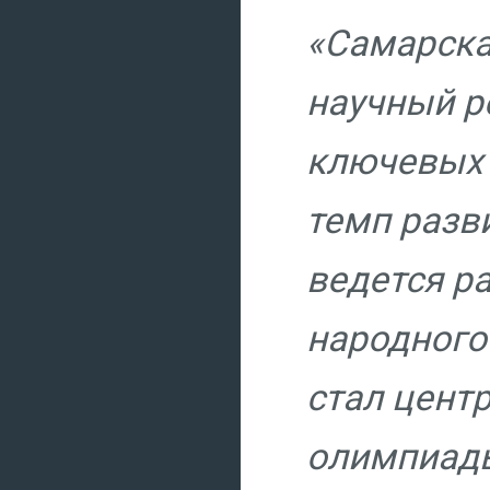
«Самарска
научный р
ключевых 
темп разв
ведется р
народного
стал цент
олимпиады