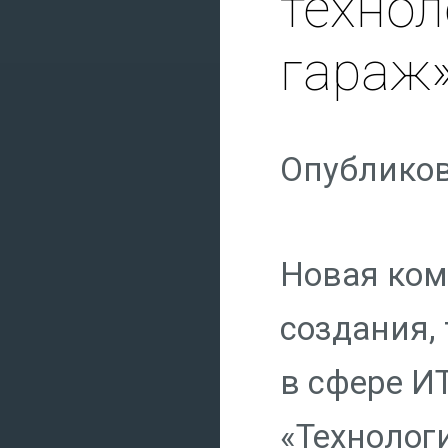
технол
гараж
Опубликов
Новая ком
создания,
в сфере И
«Технолог