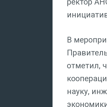
ректор АН
инициатив
В меропри
Правитель
отметил, 
коопераци
науку, ин
экономики