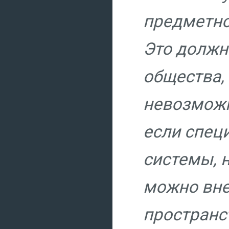
предметн
Э
то должн
общества, 
невозможн
если спец
системы, 
можно вне
пространс