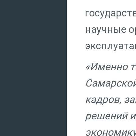
государст
научные о
эксплуата
«Именно т
Самарской
кадров, з
решений и
экономик