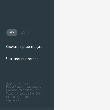
РУ
EN
Скачать презентацию
Чек-лист инвестора
Адрес площадки:
Российская Федерация,
Самарская область, г.о.
Тольятти, шоссе 2-е (ОЭЗ
ППТ ТЕР.), здание 3,
строение 4.