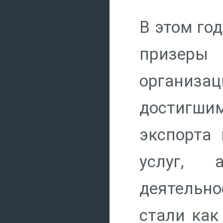
В этом го
призеры
организа
достигш
экспорта 
услуг, 
деятельн
стали как