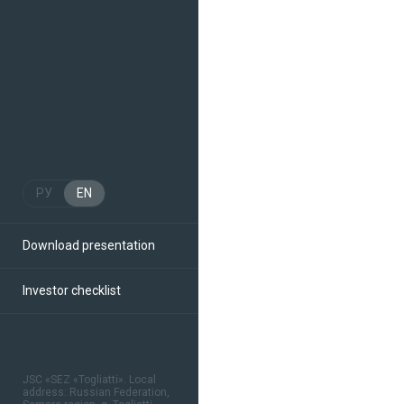
РУ
EN
Download presentation
Investor checklist
JSC «SEZ «Togliatti». Local
address: Russian Federation,