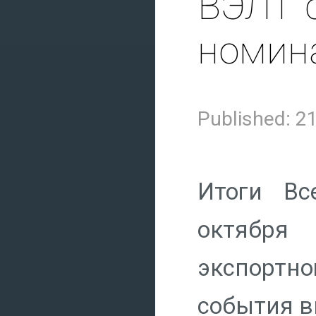
ВЭЛТ с
номин
Published: 
Итоги Вс
октября
экспортно
события в