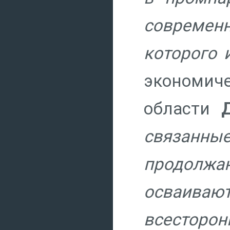
современ
которого 
экономич
области
связанные
продолжаю
осваиваю
всестор