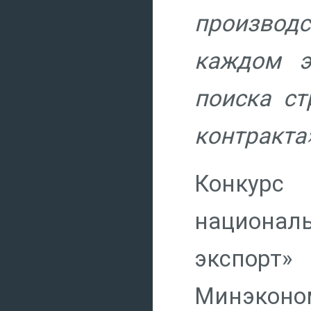
производ
каждом э
поиска ст
контракта»
Конкурс
национал
экспорт
Минэконо