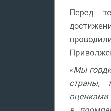
Перед те
достижен
проводи
Приволжск
«
Мы горди
страны, 
оценками 
в промпа