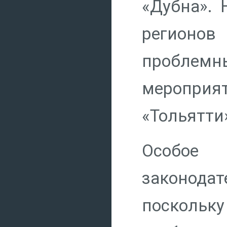
«Дубна». 
регионов
проблемн
меропри
«Тольятти
Особое 
законодат
поскольку