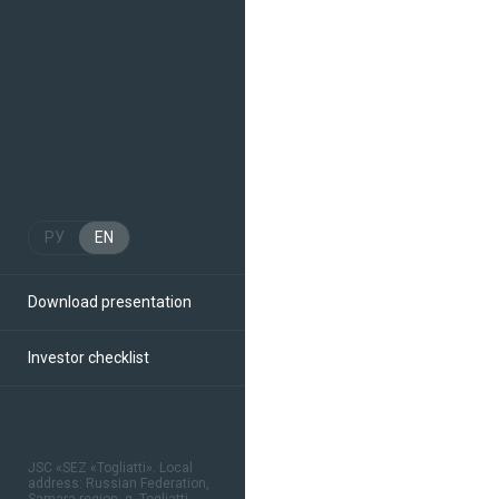
РУ
EN
Download presentation
Investor checklist
JSC «SEZ «Togliatti». Local
address: Russian Federation,