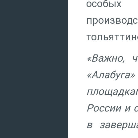
особых
производс
тольяттин
«Важно, 
«Алабуг
площадка
России и 
в заверш