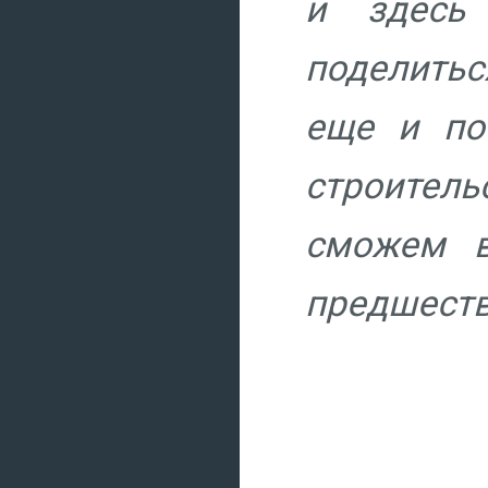
и здесь
поделитьс
еще и по
строител
сможем в
предшеств