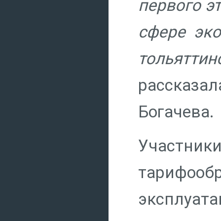
первого э
сфере эко
тольяттин
рассказа
Богачева.
Участни
тарифооб
эксплуа