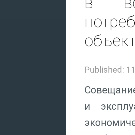
в воп
потр
объек
Published: 
Совещание
и эксплу
экономич