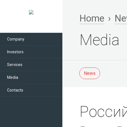
Home
›
Ne
Media
Company
Investors
Services
News
Media
Contacts
Росси