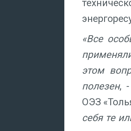
техниче
энергорес
«Все особ
применял
этом воп
полезен
, 
ОЭЗ «Толь
себя те ил