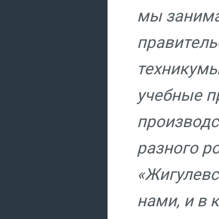
мы занима
правитель
техникумы
учебные п
производс
разного р
«Жигулевс
нами, и в