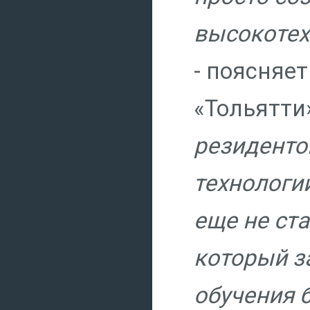
высокотех
- поясняе
«Тольятти
резиденто
технологи
еще не ст
который з
обучения 