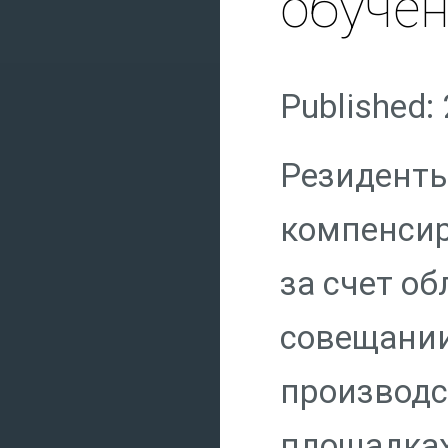
обучен
Published:
Резиденты
компенсир
за счет о
совещании
производс
площадках