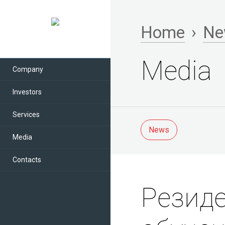
Home
›
Ne
Media
Company
Investors
Services
News
Media
Contacts
Резиде