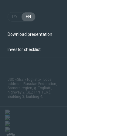
РУ
EN
Download presentation
Investor checklist
JSC «SEZ «Togliatti». Local
address: Russian Federation,
Samara region, g. Togliatti,
highway 2 (SEZ PPT TER.),
Building 3, building 4.