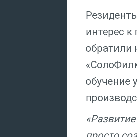
Резиденты
интерес к
обратили 
«СолоФилм
обучение 
производс
«Развитие
просто со