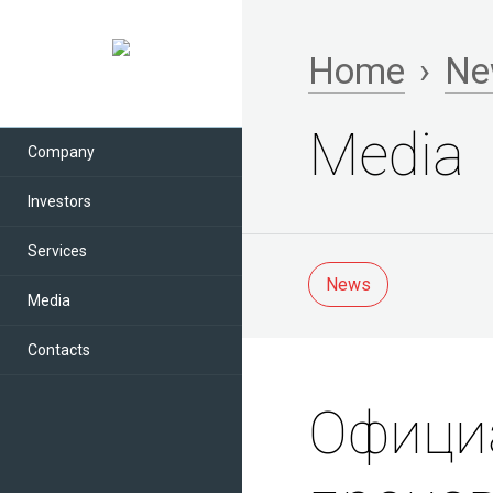
Home
›
Ne
Media
Company
Investors
Services
News
Media
Contacts
Офици