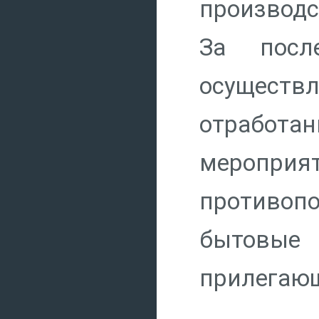
производс
За посл
осущест
отработа
мероприя
противоп
бытовые
прилегающ