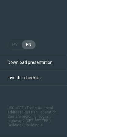
РУ
EN
Download presentation
Investor checklist
JSC «SEZ «Togliatti». Local
address: Russian Federation,
Samara region, g. Togliatti,
highway 2 (SEZ PPT TER.),
Building 3, building 4.