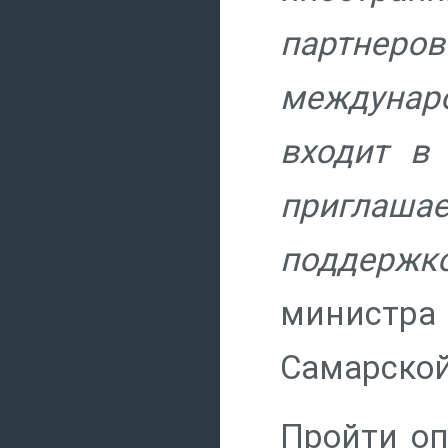
партнеро
междунар
входит в
приглаша
поддержко
министра
Самарско
Пройти оп