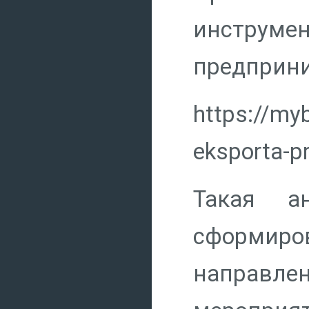
инструме
предприни
https://my
eksporta-p
Такая а
сформиров
направле