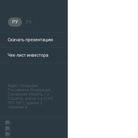
РУ
EN
Скачать презентацию
Чек-лист инвестора
Адрес площадки:
Российская Федерация,
Самарская область, г.о.
Тольятти, шоссе 2-е (ОЭЗ
ППТ ТЕР.), здание 3,
строение 4.