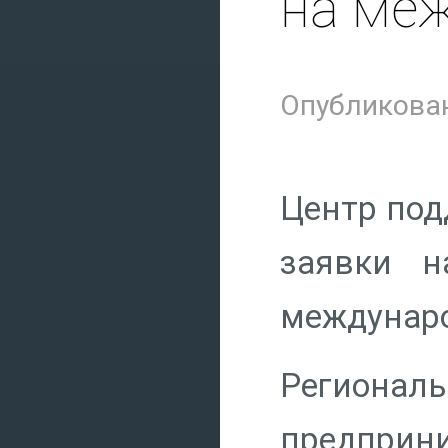
на ме
Опубликован
Центр под
заявки н
междунаро
Регионал
предприни