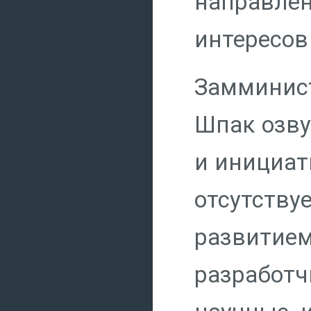
направле
интересов
Замминис
Шпак озв
и инициат
отсутств
развитие
разработ