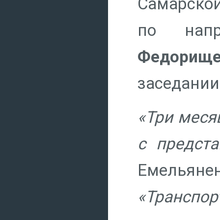
Самарской
по нап
Федори
заседании
«Три меся
с предста
Емельян
«Транспор