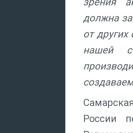
зрения а
должна за
от других
нашей с
производи
создаваем
Самарска
России п