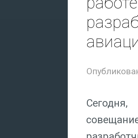
работе
разр
авиац
Опубликован
Сегодня,
совещани
разработ