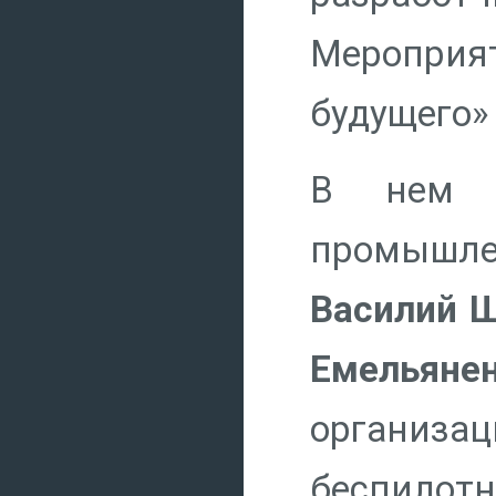
Мероприя
будущего»
В нем п
промышле
Василий 
Емельяне
организа
беспил