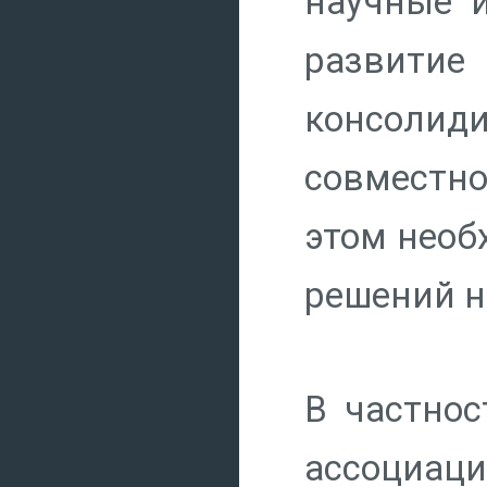
научные и
развит
консолид
совместно
этом необ
решений н
В частнос
ассоциа