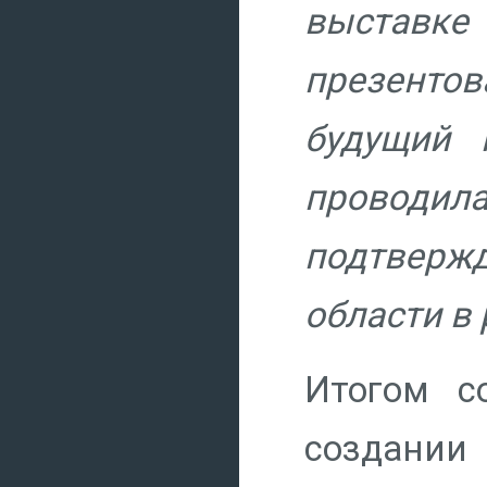
выставке
презенто
будущий 
проводил
подтвержд
области в
Итогом с
создании