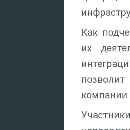
инфрастру
Как подче
их деяте
интеграц
позволит
компании 
Участни