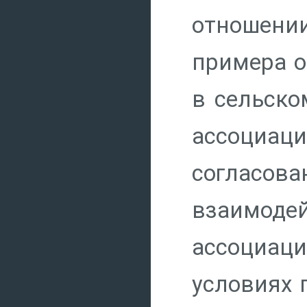
отношении
примера о
в сельско
ассоциа
согласова
взаимоде
ассоциац
условиях 