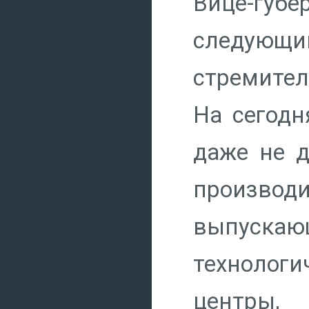
Вице-губе
следующий
стремител
На сегодн
даже не д
произво
выпускаю
технологи
центры, 