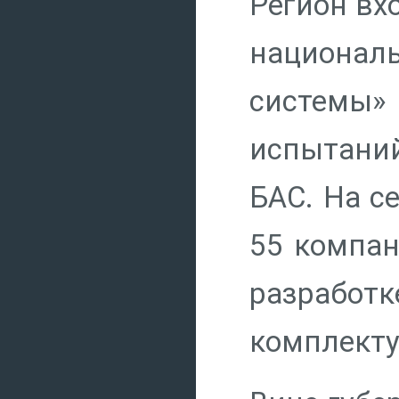
Регион вх
национал
системы»
испытаний
БАС. На с
55 компан
разрабо
комплекту