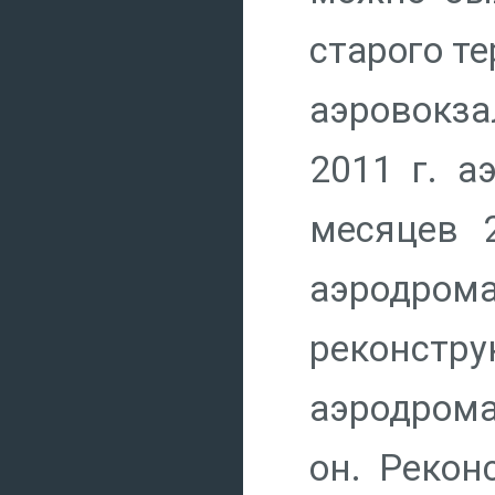
старого т
аэровокза
2011 г. а
месяцев 
аэродрома
реконстр
аэродрома
он. Рекон