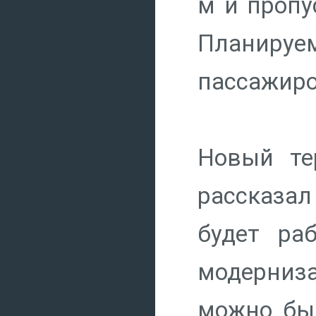
м и пропу
Планируе
пассажиро
Новый те
рассказал
будет ра
модерниза
можно был