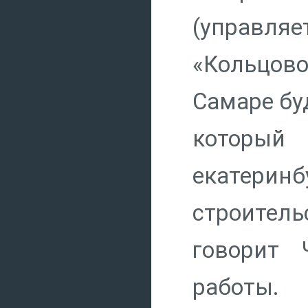
(управл
«Кольцово
Самаре бу
которы
екатери
строитель
говорит 
работы.