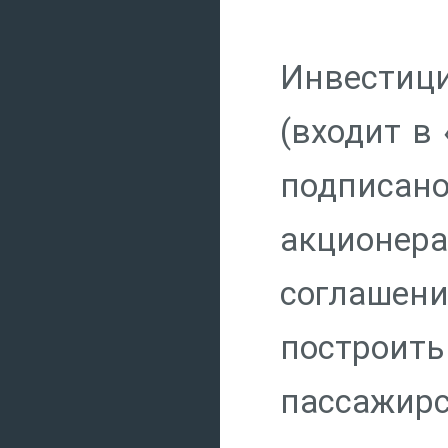
Инвестиц
(входит в
подписано
акционер
соглашен
построи
пассажирс