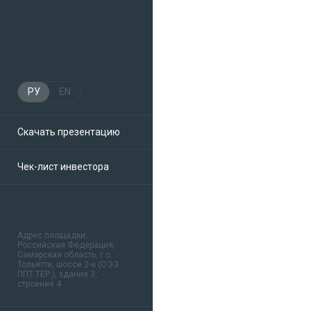
РУ
EN
Скачать презентацию
Чек-лист инвестора
Адрес площадки:
Российская Федерация,
Самарская область, г.о.
Тольятти, шоссе 2-е (ОЭЗ
ППТ ТЕР.), здание 3,
строение 4.