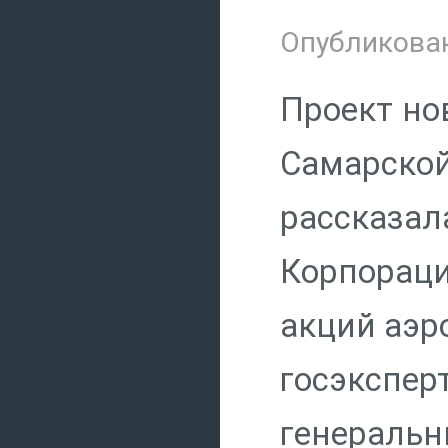
Опубликован
Проект но
Самарской
рассказа
Корпораци
акций аэро
госэкспе
генерал