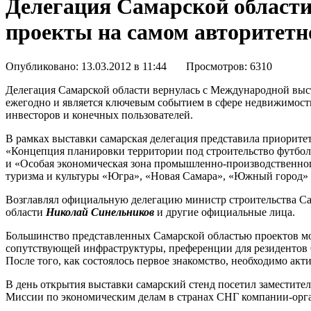
Делегация Самарской област
проекты на самом авторитет
Опубликовано: 13.03.2012 в 11:44 Просмотров: 6310
Делегация Самарской области вернулась с Международной вы
ежегодно и является ключевым событием в сфере недвижимости,
инвесторов и конечных пользователей.
В рамках выставки самарская делегация представила приорит
«Концепция планировки территории под строительство футболь
и «Особая экономическая зона промышленно-производственног
туризма и культуры «Югра», «Новая Самара», «Южный город
Возглавлял официальную делегацию министр строительства С
области
Николай Синельников
и другие официальные лица.
Большинство представленных Самарской областью проектов мож
сопутствующей инфраструктуры, преференции для резидентов 
После того, как состоялось первое знакомство, необходимо ак
В день открытия выставки самарский стенд посетил заместите
Миссии по экономическим делам в странах СНГ компании-орг