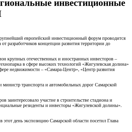
егиональные инвестиционные
M
т крупнейший европейский инвестиционный форум проводится
а от разработчиков концепции развития территории до
ион крупных отечественных и иностранных инвесторов –
технопарка в сфере высоких технологий «Жигулевская долина»
сфере недвижимости – «Самара-Центр», «Центр развития
ыли министр транспорта и автомобильных дорог Самарской
в заинтересовало участие в строительстве стадиона и
енциальные резиденты и инвесторы «Жигулевской долины».
 в этот день экспозицию Самарской области посетил Глава