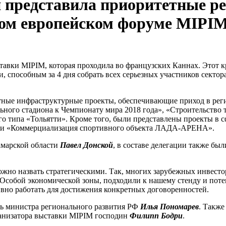
и представила приоритетные р
ном европейском форуме MIPI
ставки MIPIM, которая проходила во французских Каннах. Это
 способным за 4 дня собрать всех серьезных участников сектор
етные инфраструктурные проекты, обеспечивающие приход в рег
ного стадиона к Чемпионату мира 2018 года», «Строительство 
о типа «Тольятти». Кроме того, были представлены проекты в 
» и «Коммерциализация спортивного объекта ЛАДА-АРЕНА».
амарской области
Павел Донской
, в составе делегации также б
но назвать стратегическими. Так, многих зарубежных инвесторо
Особой экономической зоны, подходили к нашему стенду и пот
тивно работать для достижения конкретных договоренностей.
ль министра регионального развития РФ
Илья Пономарев
. Также
анизатора выставки MIPIM господин
Филипп Бодри
.