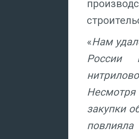
производ
строитель
«
Нам удал
России п
нитрилово
Несмотря 
закупки о
повлияла