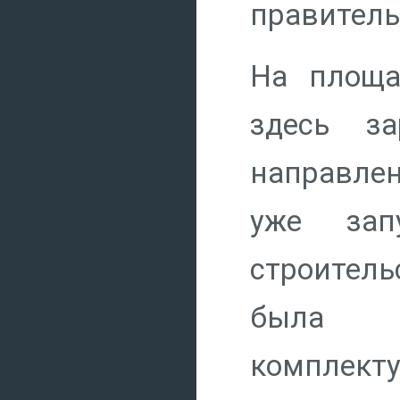
правитель
На площа
здесь за
направле
уже зап
строитель
была м
комплект