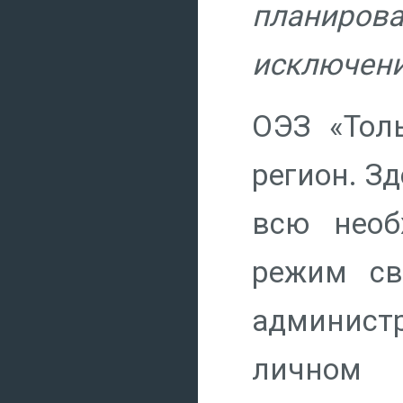
планиров
исключен
ОЭЗ «Тол
регион. З
всю необ
режим св
администр
личном 