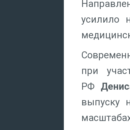
Направлен
усилило 
медицинск
Современн
при учас
РФ
Денис
выпуску 
масштаб