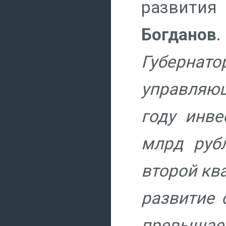
развития
Богданов
Губернат
управляющ
году инве
млрд рубл
второй кв
развитие 
превышает