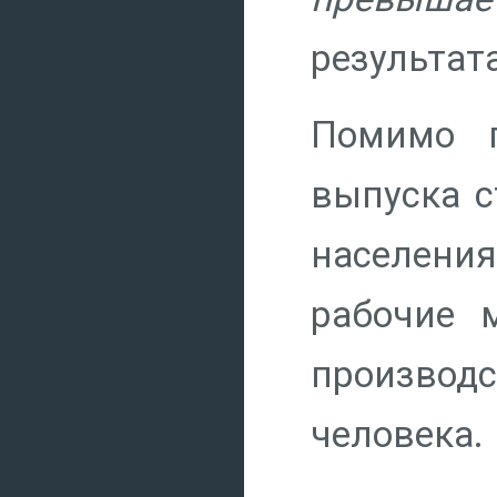
результат
Помимо п
выпуска с
населени
рабочие 
производ
человека.