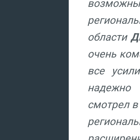
возможн
регионал
области
Д
очень ком
все усили
надежно 
смотрел в
регионал
расширен