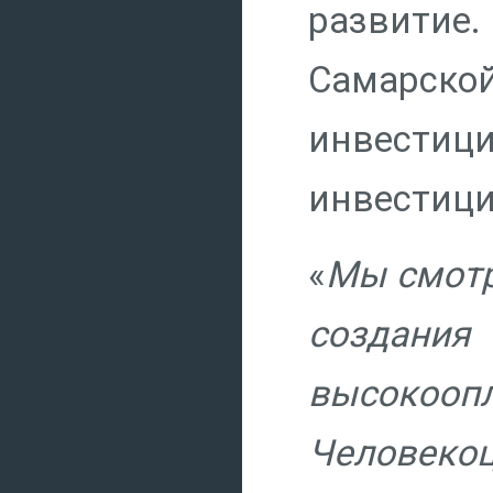
развитие.
Самарс
инвестиц
инвестици
«
Мы смотр
создан
высок
Человеко