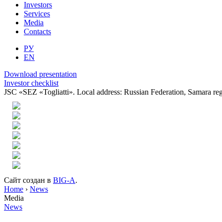
Investors
Services
Media
Contacts
РУ
EN
Download presentation
Investor checklist
JSC «SEZ «Togliatti». Local address: Russian Federation, Samara reg
Сайт создан в
BIG-A
.
Home
›
News
Media
News