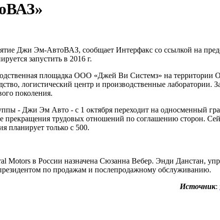
тоВАЗ»
иятие Джи Эм-АвтоВАЗ, сообщает Интерфакс со ссылкой на пред
руется запустить в 2016 г.
зводственная площадка ООО «Джей Ви Системз» на территории 
одство, логистический центр и производственные лаборатории. З
вого поколения.
уппы - Джи Эм Авто - c 1 октября переходит на односменный гр
 прекращения трудовых отношений по соглашению сторон. Сейч
я планирует только с 500.
l Motors в России назначена Сюзанна Вебер. Энди Данстан, у
це-президентом по продажам и послепродажному обслуживанию.
Источник
: