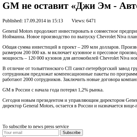
GM не оставит «Джи Эм - Ав
Published: 17.09.2014 in 15:13 Views: 6471
General Motors продолжит инвестировать в совместное предпр
Нойманна. Новое производство по выпуску Chevrolet Niva плани
Общая сумма инвестиций в проект – 209 млн долларов. Прои
размером 200 000 кв. м включает кузовное и прессовое произв
мощность – 120 000 кузовов для автомобилей Chevrolet Niva но
В отличие от тольяттинского СП санкт-петербургский завод гр
сотрудникам предложат компенсационные пакеты по программе
работают 2000 сотрудников. Заключить новые договора компани
GM в России с начала года потерял 1,2% рынка.
Сегодня новым президентом и управляющим директором Genera
директор General Motors, остается в России и назначается ви
To subscribe to news press service