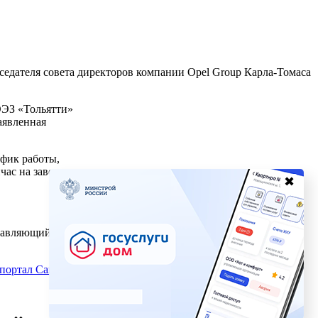
седателя совета директоров компании Opel Group Карла-Томаса
ОЭЗ «Тольятти»
аявленная
афик работы,
ас на заводе
✖
правляющий
портал Самара.ру