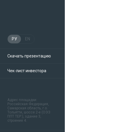
РУ
EN
Скачать презентацию
Чек-лист инвестора
Адрес площадки:
Российская Федерация,
Самарская область, г.о.
Тольятти, шоссе 2-е (ОЭЗ
ППТ ТЕР.), здание 3,
строение 4.