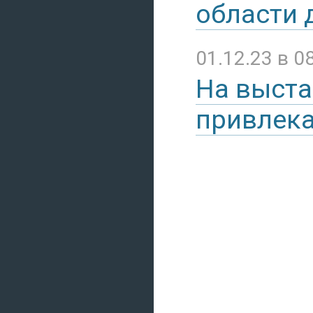
области 
01.12.23 в 0
На выста
привлека