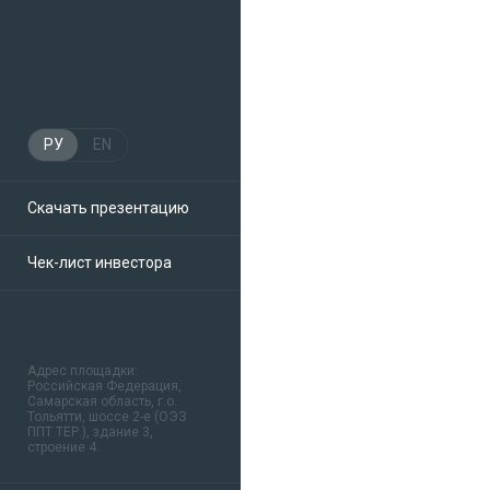
РУ
EN
Скачать презентацию
Чек-лист инвестора
Адрес площадки:
Российская Федерация,
Самарская область, г.о.
Тольятти, шоссе 2-е (ОЭЗ
ППТ ТЕР.), здание 3,
строение 4.